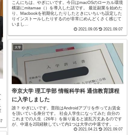
こんにちは、やぎにいです。今日はmacOSのローカル環境
構築にmitamae（）を導入した話です。 最近副業を始めた
り、Macbookを初期化したりしたときにいちいち設定した
りインストールしたりするのが非常にめんどくさく感じて
いまし...
2021.09.05
2021.09.07
大学
帝京大学 理工学部 情報科学科 通信教育課程
シ
に入学しました
そ
ス
誰？ やぎにいです。普段はAndroidアプリを作ってお賃金
家
を頂いている身分です。 社会人学生になってみた 自分の
これまでの人生（26年）を振り返ると波乱万丈あるのです
07
が、中退を2回経験していて内1つは大学の中退です。 ...
2021.04.21
2021.09.07