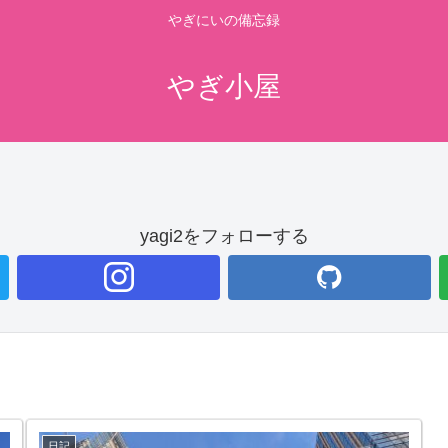
やぎにいの備忘録
やぎ小屋
yagi2をフォローする
日記