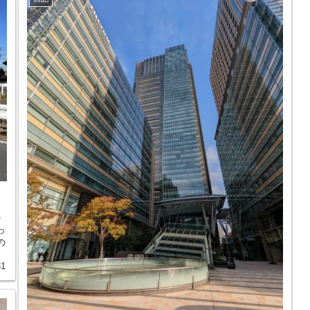
か
っ
の
31