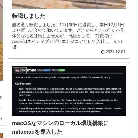
転職しました
題名通り転職しました、11月30日に退職し、本日12月1日
より新しい会社で働いています。どこからどこへ行くか具
体的な社名は出しませんが、日記として。 前職では
Androidネイティブアプリエンジニアとして入社し、その
後i...
2021.12.01
その他
っ
。
で
27
macOSなマシンのローカル環境構築に
mitamaeを導入した