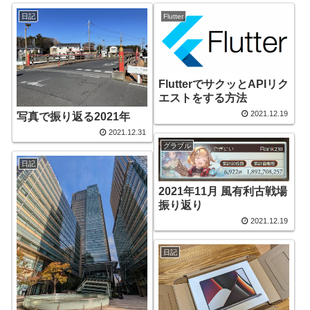
日記
Flutter
FlutterでサクッとAPIリク
エストをする方法
2021.12.19
写真で振り返る2021年
2021.12.31
グラブル
日記
2021年11月 風有利古戦場
振り返り
2021.12.19
日記