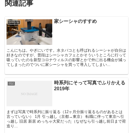
関連記事
家シーシャのすすめ
シーシャ
こんにちは。やぎにいです。水タバコとも呼ばれるシーシャが自分は
好きなのですが、普段はシーシャカフェとかそういうところに行って
吸っていたのを新型コロナウィルスの影響とかで外に出る機会が減っ
てしまったのでついに家シーシャを買って導入してしまい...
時系列にそって写真でふりかえる
日記
2019年
まずは写真で時系列に振り返る（12ヶ月分振り返るものがあるとは
言っていない） 1月 引っ越し（京都→東京） 転職に伴って東京へ引
っ越し 旧居 新居 めっちゃ大変だった（なぜなら引っ越し前日まで荷
造り...