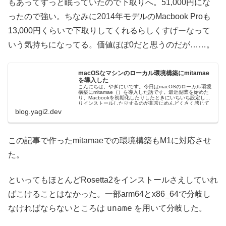
もあってずっと眠っていたので下取りへ。51,000円にな
ったので強い。ちなみに2014年モデルのMacbook Proも
13,000円くらいで下取りしてくれるらしくすげーなって
いう気持ちになってる。価値ほぼ0だと思うのだが……。
macOSなマシンのローカル環境構築にmitamae
を導入した
こんにちは、やぎにいです。今日はmacOSのローカル環境
構築にmitamae（）を導入した話です。最近副業を始めた
り、Macbookを初期化したりしたときにいちいち設定した
りインストールしたりするのが非常にめんどくさく感じて
いました。いわゆ
blog.yagi2.dev
この記事で作ったmitamaeでの環境構築もM1に対応させ
た。
といってもほとんどRosetta2をインストールさえしていれ
ばこけることはなかった。一部arm64とx86_64で分岐し
uname
なければならないところは
を用いて分岐した。