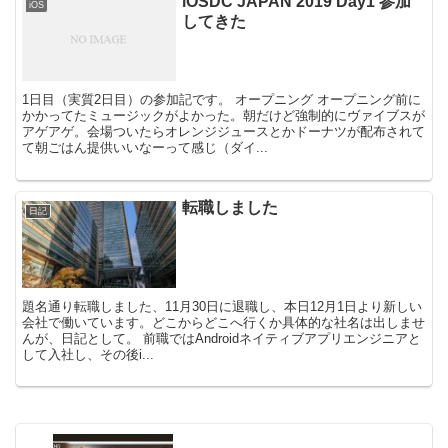
iOSDC JAPAN 2019 Day1 参加
iOS
してきた
1日目（実質2日目）の参加記です。 オープニング オープニング前に
かかってたミュージックがよかった。朝だけど強制的にヴァイブスが
アゲアゲ。会場ついたらオレンジジュースとかドーナツが配布されて
て朝ごはん提供いいなーって感じ（ダイ...
転職しました
日記
題名通り転職しました、11月30日に退職し、本日12月1日より新しい
会社で働いています。どこからどこへ行くか具体的な社名は出しませ
んが、日記として。 前職ではAndroidネイティブアプリエンジニアと
して入社し、その後i...