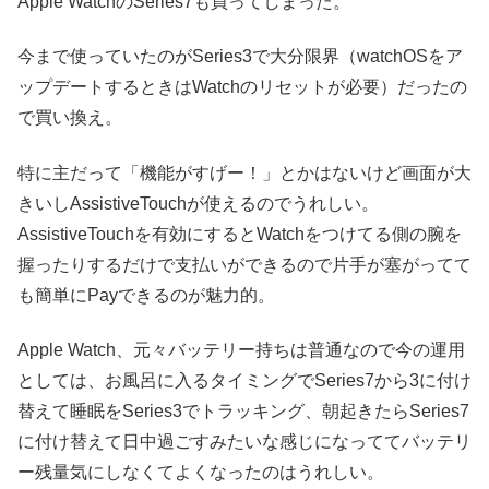
Apple WatchのSeries7も買ってしまった。
今まで使っていたのがSeries3で大分限界（watchOSをア
ップデートするときはWatchのリセットが必要）だったの
で買い換え。
特に主だって「機能がすげー！」とかはないけど画面が大
きいしAssistiveTouchが使えるのでうれしい。
AssistiveTouchを有効にするとWatchをつけてる側の腕を
握ったりするだけで支払いができるので片手が塞がってて
も簡単にPayできるのが魅力的。
Apple Watch、元々バッテリー持ちは普通なので今の運用
としては、お風呂に入るタイミングでSeries7から3に付け
替えて睡眠をSeries3でトラッキング、朝起きたらSeries7
に付け替えて日中過ごすみたいな感じになっててバッテリ
ー残量気にしなくてよくなったのはうれしい。