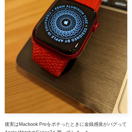
後実はMacbook Proをポチったときに金銭感覚がバグって