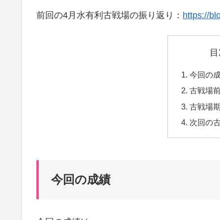
前回の4月水有利古戦場の振り返り：
https://b
目
今回の
古戦場
古戦場
次回の
今回の成績