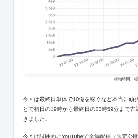
横軸時間、縦
今回は最終日単体で10億を稼ぐなど本当に頑
とで初日の19時から最終日の23時59分まで
きました。
今回は試験的にYouTubeで全編配信（限定