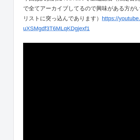
で全てアーカイブしてるので興味がある方がい
リストに突っ込んであります）
https://youtub
uXSMgdf3T6MLqKDgjexf1