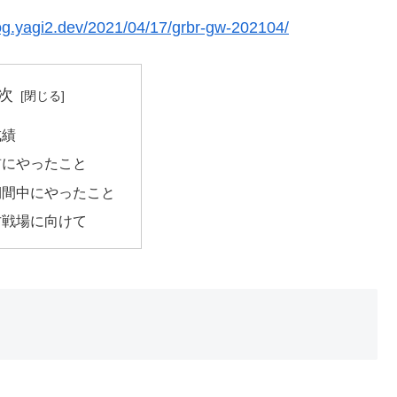
log.yagi2.dev/2021/04/17/grbr-gw-202104/
次
成績
前にやったこと
期間中にやったこと
古戦場に向けて