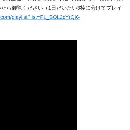
たら御覧ください（1日だいたい3枠に分けてプレイ
e.com/playlist?list=PL_BOL3cYrQK-