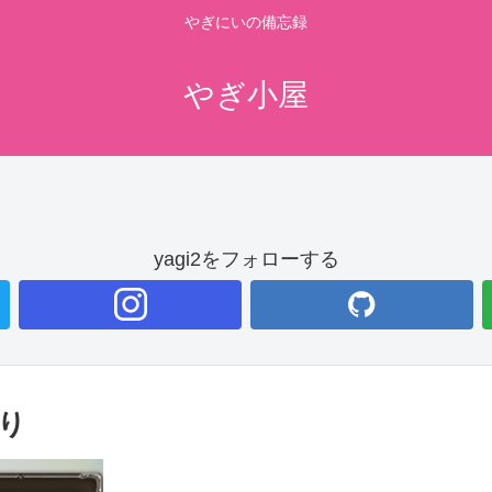
やぎにいの備忘録
やぎ小屋
yagi2をフォローする
返り