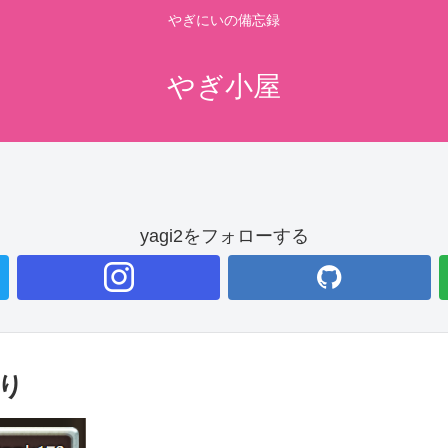
やぎにいの備忘録
やぎ小屋
yagi2をフォローする
返り