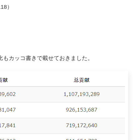
118）
）比もカッコ書きで載せておきました。