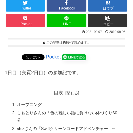
Twitter
Facebook
はてブ
Pocket
LINE
コピー
2021.09.07
2019.09.06
この記事は
約6分
で読めます。
Pocket
1日目（実質2日目）の参加記です。
目次
オープニング
しもとりさんの「色の難しい話に負けない体づくり60
分 」
shizさんの「Swiftクリーンコードアドベンチャー ~