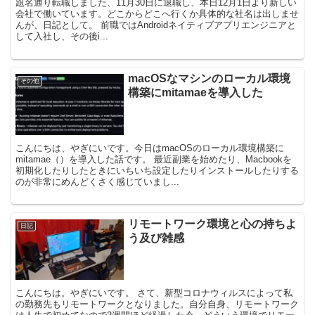
題名通り転職しました、11月30日に退職し、本日12月1日より新しい
会社で働いています。どこからどこへ行くか具体的な社名は出しませ
んが、日記として。 前職ではAndroidネイティブアプリエンジニアと
して入社し、その後i...
macOSなマシンのローカル環境
その他
構築にmitamaeを導入した
こんにちは、やぎにいです。今日はmacOSのローカル環境構築に
mitamae（）を導入した話です。 最近副業を始めたり、Macbookを
初期化したりしたときにいちいち設定したりインストールしたりする
のが非常にめんどくさく感じていまし...
リモートワーク環境と心の持ちよ
日記
う及び雑感
こんにちは。やぎにいです。 さて、新型コロナウィルスによって私
の勤務先もリモートワークとなりました。自分自身、リモートワーク