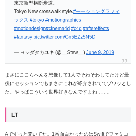
東京新型横断歩道。
Tokyo New crosswalk style.
#モーショングラフィ
ックス
#tokyo
#motiongraphics
#motiondesign
#cinema4d
#c4d
#aftereffects
#fantasy
pic.twitter.com/Gn5EZz5N5D
— ヨシダタカユキ (@__Stew__)
June 9, 2019
まさにここらへんを想像して1人でそわそわしてたけど最
後にセッションでもまさにこれが紹介されててゾワッとし
た。やっぱこういう世界好きなんですよね……。
LT
Aでずっと聞いてた。1番面白かったのはSwiftでファミコ