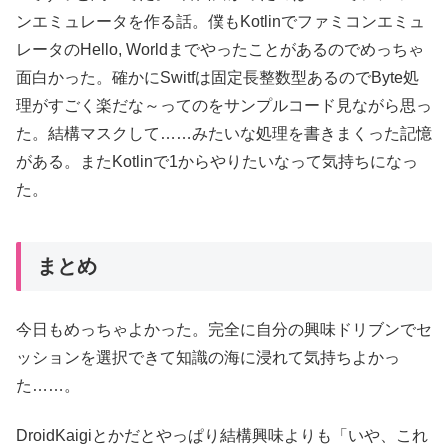
ンエミュレータを作る話。僕もKotlinでファミコンエミュ
レータのHello, Worldまでやったことがあるのでめっちゃ
面白かった。確かにSwitfは固定長整数型あるのでByte処
理がすごく楽だな～ってのをサンプルコード見ながら思っ
た。結構マスクして……みたいな処理を書きまくった記憶
がある。またKotlinで1からやりたいなって気持ちになっ
た。
まとめ
今日もめっちゃよかった。完全に自分の興味ドリブンでセ
ッションを選択できて知識の海に浸れて気持ちよかっ
た……。
DroidKaigiとかだとやっぱり結構興味よりも「いや、これ