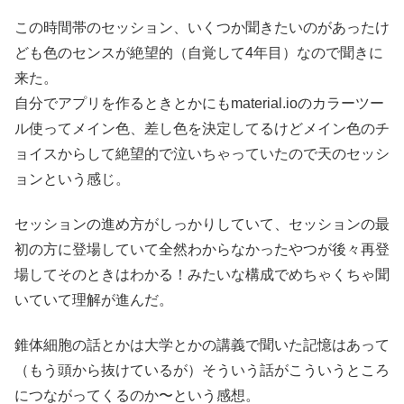
この時間帯のセッション、いくつか聞きたいのがあったけ
ども色のセンスが絶望的（自覚して4年目）なので聞きに
来た。
自分でアプリを作るときとかにもmaterial.ioのカラーツー
ル使ってメイン色、差し色を決定してるけどメイン色のチ
ョイスからして絶望的で泣いちゃっていたので天のセッシ
ョンという感じ。
セッションの進め方がしっかりしていて、セッションの最
初の方に登場していて全然わからなかったやつが後々再登
場してそのときはわかる！みたいな構成でめちゃくちゃ聞
いていて理解が進んだ。
錐体細胞の話とかは大学とかの講義で聞いた記憶はあって
（もう頭から抜けているが）そういう話がこういうところ
につながってくるのか〜という感想。