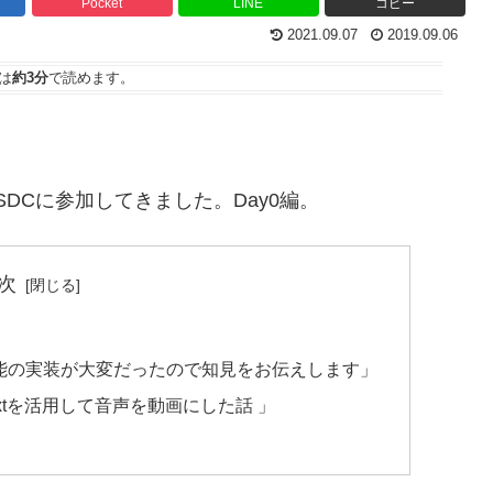
Pocket
LINE
コピー
2021.09.07
2019.09.06
は
約3分
で読めます。
OSDCに参加してきました。Day0編。
次
信機能の実装が大変だったので知見をお伝えします」
Textを活用して音声を動画にした話 」